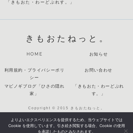
「きもおた・わーどぷれす。」
きもおたねっと。
HOME
お知らせ
利用規約・プライバシーポリ
お問い合わせ
シー
マビノギブログ「ひさの隠れ
「きもおた・わーどぷれ
家」
す。」
Copyright © 2015 きもおたねっと。
All Rights Reserved.Unauthorized copying and
よりよいエクスペリエンスを提供するため、当ウェブサイトでは
replication of the contents of this site, text and
Cookie を使用しています。引き続き閲覧する場合、Cookie の使用
images are strictly prohibited.
を承諾したものとみなされます。
（当サイトのテキスト・画像の無断転載・複製を固く禁じま