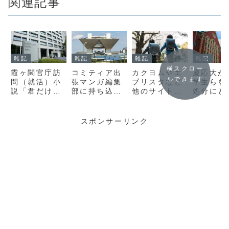
関連記事
雑記
雑記
雑記
雑記
横スクロー
霞ヶ関官庁訪
コミティア出
カクヨムやエ
慶応大が
ルできます
問（就活）小
張マンガ編集
ブリスタなど
学生らを
説「君だけの
部に持ち込み
他のサイトの
処分にと
青春が、ここ
したときの体
ユーザー達と
た件に対
にある」およ
験談 ～小説
も積極的に交
同大OB
び「感想」の
編
流しよう【小
解 ～慶
スポンサーリンク
アップについ
説家になろう
学集団乱
て
で書いた作品
惑～
を宣伝してみ
る その13】