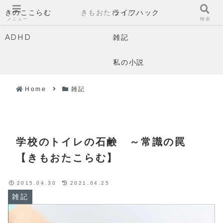
きのここらむ
きもおたねっと。
ライフハック
メニュー
検索
ADHD
雑記
私の小説
Home
雑記
学校のトイレの石鹸 ～常識の罠
【きもおたこらむ】
2015.04.30
2021.04.25
雑記