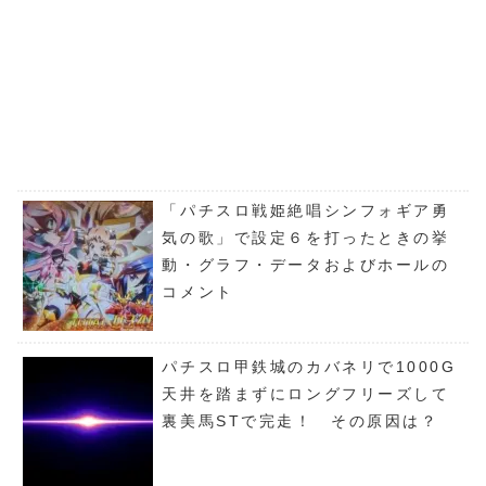
「パチスロ戦姫絶唱シンフォギア勇
気の歌」で設定６を打ったときの挙
動・グラフ・データおよびホールの
コメント
パチスロ甲鉄城のカバネリで1000G
天井を踏まずにロングフリーズして
裏美馬STで完走！ その原因は？