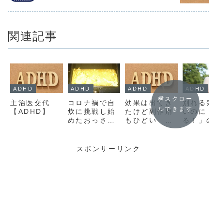
【ADHD】
【ADHD】
関連記事
ADHD
ADHD
ADHD
ADHD
横スクロー
主治医交代
コロナ禍で自
効果は出てき
別れる気
ルできます
【ADHD】
炊に挑戦し始
たけど副作用
いのに「
めたおっさん
もひどい ス
る！」の
がアドバイザ
トラテラ服用
しは禁句
ー達のおかげ
5週間目
の理由
で玉子焼きを
（ADHD）
～ADHD
スポンサーリンク
おいしく焼け
愛
るようになる
まで
【ADHD】