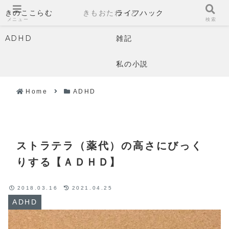
きのここらむ
きもおたねっと。
ライフハック
メニュー
検索
ADHD
雑記
私の小説
Home
ADHD
ストラテラ（薬代）の高さにびっく
りする【ＡＤＨＤ】
2018.03.16
2021.04.25
ADHD