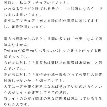
同時に、私はアマチュアのモノカキ。
いわゆるワナビと呼ばれる身で、「小説家になろう」で
ちまちま書いてます。
多少はアマチュア・同人界隈の創作事情に通じてます
し、創作仲間もいます。
両方の経験からみると、世間の多くは「公安」なんて興
味ありません。
Twitterが保守vsリベラルのバトルで盛り上がってる現
状であっても。
右が左に対して「共産党は破防法の調査対象団体」と叫
んでいても。
左が右に対して「在特会や統一教会だって公安庁の調査
対象じゃないか」と煽っていても。
大半は一方を叩く材料になればそれでいいのだろうとい
うのがサイトを運営してきての感想。
当サイトの公安庁関連の主な訪問者は就活している学生
や社会人です。