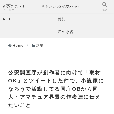
きのここらむ
きもおたねっと。
ライフハック
メニュー
検索
ADHD
雑記
私の小説
Home
雑記
公安調査庁が創作者に向けて「取材
OK」とツイートした件で、小説家に
なろうで活動してる同庁OBから同
人・アマチュア界隈の作者達に伝え
たいこと