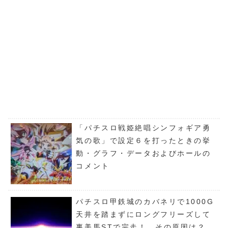
「パチスロ戦姫絶唱シンフォギア勇
気の歌」で設定６を打ったときの挙
動・グラフ・データおよびホールの
コメント
パチスロ甲鉄城のカバネリで1000G
天井を踏まずにロングフリーズして
裏美馬STで完走！ その原因は？