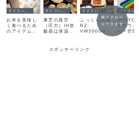
ライフハック
ライフハック
ライフハック
ライフハック
横スクロー
お米を美味し
東芝の真空
ふっくら御膳
SANYO
ルできます
く食べるため
（圧力）IH炊
RZ-
ルスウォ
のアイテム
飯器は保温最
VW3000M（
ャー空気
「象印 洗米器
強 ～一度に
日立）が炊飯
機ABC-
（内釜対応）
食べきれない
器の新品ベス
VW26B
DK-SA26」
けど冷凍は嫌
トバイ【新入
解水ユニ
スポンサーリンク
というあなた
生・新社会人
修理に挑
へ
の方へ】
成功する
の経緯