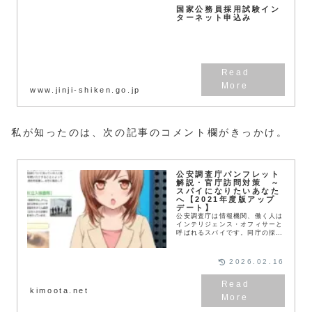
国家公務員採用試験イン
ターネット申込み
www.jinji-shiken.go.jp
私が知ったのは、次の記事のコメント欄がきっかけ。
公安調査庁パンフレット
解説・官庁訪問対策 ～
スパイになりたいあなた
へ【2021年度版アップ
デート】
公安調査庁は情報機関、働く人は
インテリジェンス・オフィサーと
呼ばれるスパイです。同庁の採用
パンフレットと官庁訪問対策を元
職員が解説します。謎の実態を知
りたい方、ちょっと立ち寄ってみ
2026.02.16
ませんか？
kimoota.net