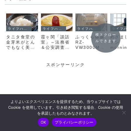
ライフハック
ライフハック
ライフハック
ライフハック
横スクロー
タニタ食堂の
霞ヶ関「談話
ふっくら御膳
めざまし
ルできます
金芽米がとん
室」～法務省
RZ-
テン
でもなく美味
＆公安調査庁
VW3000M（
mornin
しくてびっく
＆検察庁を官
日立）レビュ
レクサを
りした件
庁訪問する方
ー＆同機種で
する方法
におすすめの
御飯を美味し
代無印対
スポンサーリンク
オムライス
く炊く方法
Nature
【就活グル
Remo3
メ】
よりよいエクスペリエンスを提供するため、当ウェブサイトでは
Cookie を使用しています。引き続き閲覧する場合、Cookie の使用
を承諾したものとみなされます。
OK
プライバシーポリシー
ホーム
シェア
目次へ
トップ