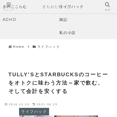
きのここらむ
きもおたねっと。
ライフハック
メニュー
検索
ADHD
雑記
私の小説
Home
ライフハック
TULLY’SとSTARBUCKSのコーヒー
をオトクに味わう方法～家で飲む、
そして会計を安くする
2016.11.23
2021.04.25
ライフハック