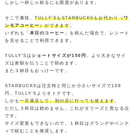
しかし一杯じゃ粘るにも限度があります。
そこで裏技、
TULLY’SもSTARBUCKSもお代わり（
ワ
ンモアコーヒー
）ができます
。
いずれも「
本日のコーヒー
」を頼んだ場合で、レシート
を見せることで利用できます。
TULLY’Sは
ショートサイズが150円
、より大きなサイ
ズは差額を払うことで頼めます。
また３杯目もおっけーです。
STARBUCKSは注文時と同じか小さいサイズで108
円、TULLY’Sよりオトクです。
しかも
一旦退店して、別の店に行っても使えます
。
ただし３杯目は頼めません、これがタリーズと異なる点
です。
サイズ変更もできないので、１杯目はグランデやベンテ
ィで頼むことを推奨します。