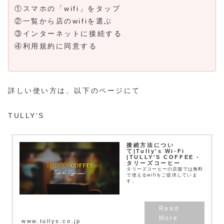
①スマホの「wifi」をタップ
②一覧から店のwifiを選ぶ
③インターネットに接続する
④利用規約に同意する
詳しい使い方は、以下のページにて
TULLY’S
接続方法につい
て|Tully's Wi-Fi
|TULLY'S COFFEE -
タリーズコーヒー
タリーズコーヒーの店舗では無料
で使えるwifiをご提供していま
す。
www.tullys.co.jp