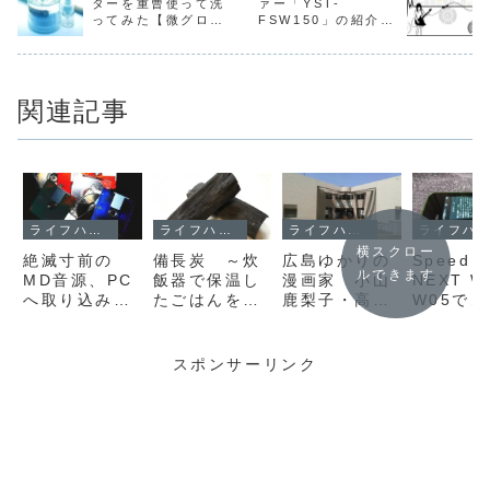
ターを重曹使って洗
ァー「YST-
ってみた【微グロ注
FSW150」の紹介＆
意】
購入レビュー
関連記事
ライフハック
ライフハック
ライフハック
ライフハック
横スクロー
絶滅寸前の
備長炭 ～炊
広島ゆかりの
Speed W
ルできます
MD音源、PC
飯器で保温し
漫画家 小山
NEXT W
へ取り込み保
たごはんを、
鹿梨子・高上
W05で
存救出大作
ニオイを気に
優里子・杜野
Rakuten
戦！（win10
せずおいしく
亜希
UN-LIM
対応）
食べるための
VIIでBA
スポンサーリンク
マジックアイ
固定して
テム
パ抜群の
ネット回
構築する