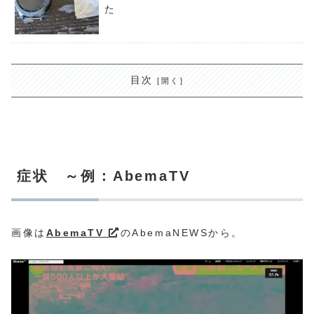
た
目次
症状 ～例：AbemaTV
画像は
AbemaTV
のAbemaNEWSから。