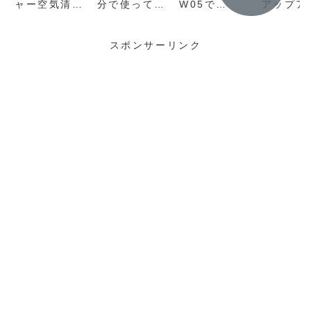
ャー空気清浄
分で使って動
W05で
アップア
機ABC-
かなくなった
Rakuten
リ）で認
VW26Bの電
りおかしくな
UN-LIMIT
きない場
解水ユニット
ったら試して
VIIでBAND3
対処法
スポンサーリンク
修理に挑んで
ほしいこと
固定してコス
成功するまで
パ抜群の自宅
の経緯
ネット回線を
構築する方法