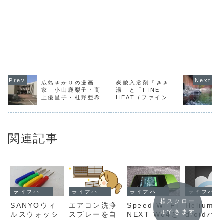
広島ゆかりの漫画
炭酸入浴剤「きき
家 小山鹿梨子・高
湯」と「FINE
上優里子・杜野亜希
HEAT（ファインヒ
ート）」はどっちを
選ぶべきか？
関連記事
ライフハック
ライフハック
ライフハック
ライフハック
横スクロー
SANYOウィ
エアコン洗浄
Speed Wi-Fi
Helium
ルできます
ルスウォッシ
スプレーを自
NEXT W04と
droidバ