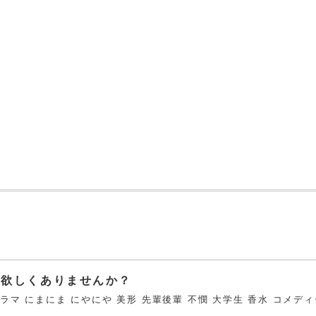
は欲しくありませんか？
ドラマ にまにま にやにや 美形 先輩後輩 不憫 大学生 香水 コメデ