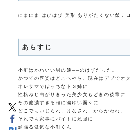
にまにま はぴはぴ 美形 ありがたくない飯テロ 
あらすじ
小町はかわいい男の娘──のはずだった。
かつての容姿はどこへやら、現在はデブでオ
オレサマでぼっちなドＳ姉に
性格ねじ曲がりきった美少女もどきの後輩に
その他濃すぎる程に濃ゆい面々に
どこでもいじられ、けなされ、からかわれ。
それでも家事にバイトに勉強に
頑張る健気な小町くん