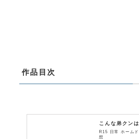
作品目次
こんな弟クン
R15 日常 ホーム
想