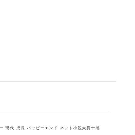
ィー 現代 成長 ハッピーエンド ネット小説大賞十感